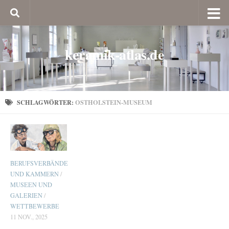
keramik-atlas.de
SCHLAGWÖRTER:
OSTHOLSTEIN-MUSEUM
BERUFSVERBÄNDE
UND KAMMERN
/
MUSEEN UND
GALERIEN
/
WETTBEWERBE
11 NOV., 2025