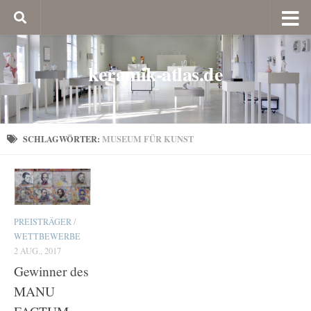
keramik-atlas.de
SCHLAGWÖRTER:
MUSEUM FÜR KUNST
PREISTRÄGER
/
WETTBEWERBE
2 AUG., 2017
Gewinner des
MANU