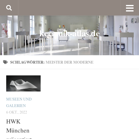
keramik-atlas.de
SCHLAGWÖRTER:
MEISTER DER MODERNE
MUSEEN UND
GALERIEN
6 OKT., 2022
HWK
München