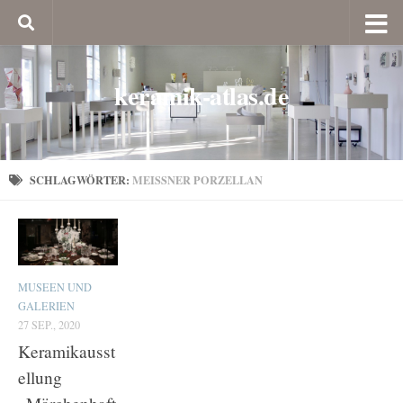
keramik-atlas.de
SCHLAGWÖRTER:
MEISSNER PORZELLAN
MUSEEN UND
GALERIEN
27 SEP., 2020
Keramikausst
ellung