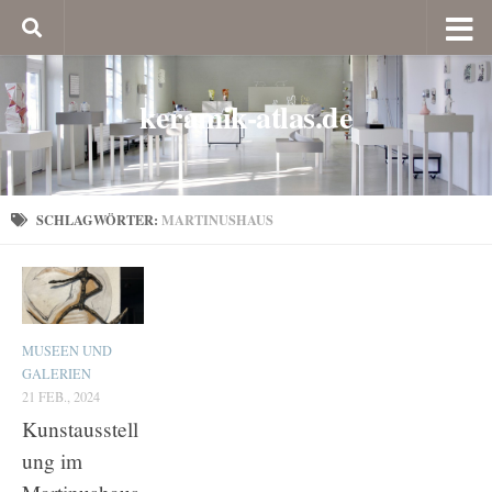
keramik-atlas.de
SCHLAGWÖRTER:
MARTINUSHAUS
MUSEEN UND
GALERIEN
21 FEB., 2024
Kunstausstell
ung im