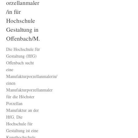
orzellanmaler
/in für
Hochschule
Gestaltung in
Offenbach/M.
Die Hochschule für
Gestaltung (HfG)
Offenbach sucht
eine
Manufakturporzellanmalerin/
einen
Manufakturporzellanmaler
für die Höchster
Porzellan
Manufaktur an der
HfG. Die
Hochschule für
Gestaltung ist eine
Kunsthochschule