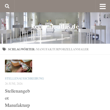
keramik-atlas.de
SCHLAGWÖRTER:
MANUFAKTURPORZELLANMALER
STELLENAUSSCHREIBUNG
26 JUNI, 2026
Stellenangeb
ot
Manufakturp