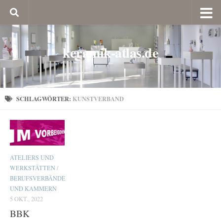
keramik-atlas.de
SCHLAGWÖRTER:
KUNSTVERBAND
ATELIERS UND
WERKSTÄTTEN
/
BERUFSVERBÄNDE
UND KAMMERN
5 OKT., 2022
BBK