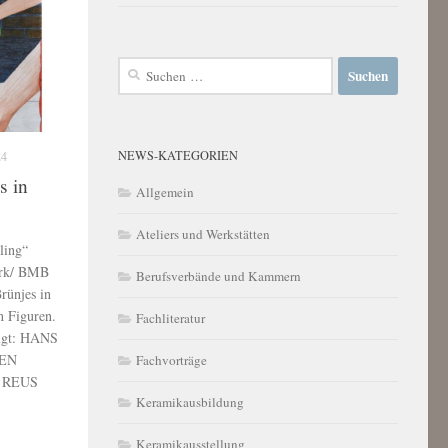
Suchen
nach:
NEWS-KATEGORIEN
24
s in
Allgemein
Ateliers und Werkstätten
ling“
erk/ BMB
Berufsverbände und Kammern
rünjes in
n Figuren.
Fachliteratur
eigt: HANS
TEN
Fachvorträge
E REUS
Keramikausbildung
Keramikausstellung