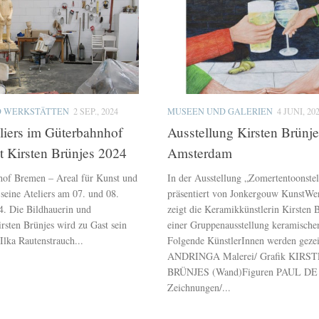
D WERKSTÄTTEN
2 SEP., 2024
MUSEEN UND GALERIEN
4 JUNI, 20
liers im Güterbahnhof
Ausstellung Kirsten Brünje
 Kirsten Brünjes 2024
Amsterdam
hof Bremen – Areal für Kunst und
In der Ausstellung „Zomertentoonstel
 seine Ateliers am 07. und 08.
präsentiert von Jonkergouw KunstW
. Die Bildhauerin und
zeigt die Keramikkünstlerin Kirsten B
rsten Brünjes wird zu Gast sein
einer Gruppenausstellung keramische
Ilka Rautenstrauch...
Folgende KünstlerInnen werden gez
ANDRINGA Malerei/ Grafik KIRS
BRÜNJES (Wand)Figuren PAUL D
Zeichnungen/...