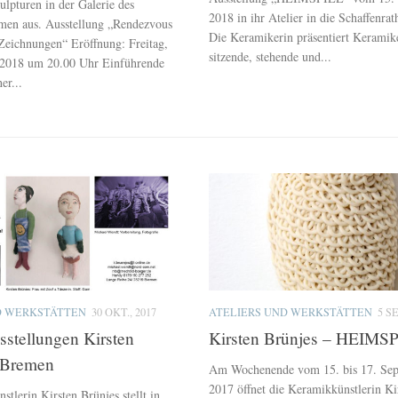
ulpturen in der Galerie des
2018 in ihr Atelier in die Schaffenrat
men aus. Ausstellung „Rendezvous
Die Keramikerin präsentiert Keramik
Zeichnungen“ Eröffnung: Freitag,
sitzende, stehende und...
 2018 um 20.00 Uhr Einführende
er...
D WERKSTÄTTEN
30 OKT., 2017
ATELIERS UND WERKSTÄTTEN
5 SE
stellungen Kirsten
Kirsten Brünjes – HEIMS
n Bremen
Am Wochenende vom 15. bis 17. Se
2017 öffnet die Keramikkünstlerin Ki
tlerin Kirsten Brünjes stellt in