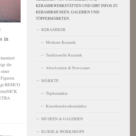
KERAMIKWERKSTÄTTEN UND GIBT INFOS ZU
KERAMIKMUSEEN, GALERIEN UND
TÖPFERMÄRKTEN.
KERAMIKER
5
s in
Moderne Keramik
Traditionelle Keramik
äsentiert
gt die
Absolventen & Newcomer
 einer
 Figuren.
MÄRKTE
zeigt:REMCO
eitenNICK
Töpfermärkte
PETRA
Kunsthandwerkermärkte
MUSEEN & GALERIEN
KURSE & WORKSHOPS