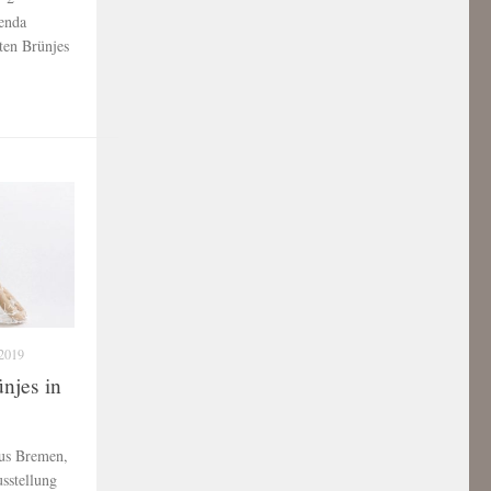
renda
ten Brünjes
2019
njes in
aus Bremen,
usstellung