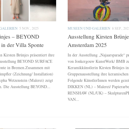
GALERIEN
5 NOV., 2025
MUSEEN UND GALERIEN
8 SEP., 202
rünjes – BEYOND
Ausstellung Kirsten Brünje
n der Villa Sponte
Amsterdam 2025
 Kirsten Brünjes präsentiert ihre
In der Ausstellung „Najaarsparade“ pr
 Ausstellung BEYOND SURFACE
von Jonkergouw KunstWerk/ BMB zei
Sponte in Bremen.Zusammen mit
Keramikkünstlerin Kirsten Brünjes in
mpfler (Zeichnung/ Installation)
Gruppenausstellung ihre keramischen
ypha Wetzenstein (Malerei) zeigt
Folgende KünstlerInnen werden ge
en. Die Ausstellung BEYOND...
DIKKEN (NL) – Malerei/ Papierarb
RENSHAW (NL/UK) – Skulpturen
VAN...