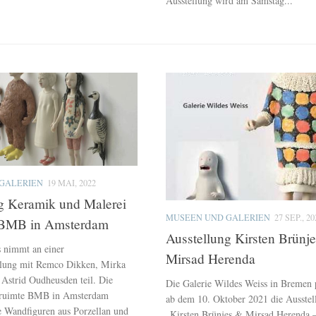
Ausstellung wird am Samstag...
GALERIEN
19 MAI, 2022
g Keramik und Malerei
MUSEEN UND GALERIEN
27 SEP., 20
e BMB in Amsterdam
Ausstellung Kirsten Brünj
s nimmt an einer
Mirsad Herenda
llung mit Remco Dikken, Mirka
 Astrid Oudheusden teil. Die
Die Galerie Wildes Weiss in Bremen p
ctruimte BMB in Amsterdam
ab dem 10. Oktober 2021 die Ausstel
ue Wandfiguren aus Porzellan und
„Kirsten Brünjes & Mirsad Herenda 