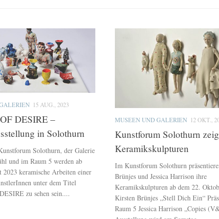
GALERIEN
15 AUG., 2023
OF DESIRE –
MUSEEN UND GALERIEN
12 OKT., 2
stellung in Solothurn
Kunstforum Solothurn zeig
Keramikskulpturen
 Kunstforum Solothurn, der Galerie
ühl und im Raum 5 werden ab
Im Kunstforum Solothurn präsentiere
 2023 keramische Arbeiten einer
Brünjes und Jessica Harrison ihre
stlerInnen unter dem Titel
Keramikskulpturen ab dem 22. Oktob
SIRE zu sehen sein....
Kirsten Brünjes „Stell Dich Ein“ Prä
Raum 5 Jessica Harrison „Copies (V