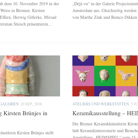
 ab dem 10. November 2019 in der
„Déjà vu“ in der Galerie Projectrui
 Weiss in Bremen. Kirsten
Amsterdam aus. Gleichzeitig werden 
 Effern, Herwig Gillerke, Mirsad
von Marthe Zink und Remco Dikken z
istian Stiesch präsentieren...
GALERIEN
20 SEP., 2018
ATELIERS UND WERKSTÄTTEN
5 JU
g Kirsten Brünjes in
Keramikausstellung – HE
Die Bremer Keramikkünstlerin Kirste
lädt Keramikinteressierte und Besuche
stlerin Kirsten Brünjes stellt
Ausstellung „HEIMSPIEL“ vom 15. b