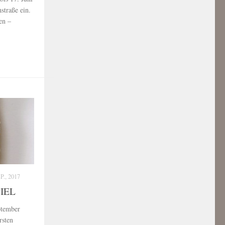
hstraße ein.
en –
P., 2017
PIEL
ptember
rsten