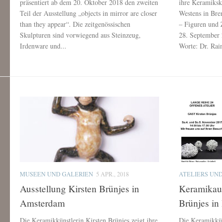
präsentiert ab dem 20. Oktober 2018 den zweiten
ihre Keramiksk
Teil der Ausstellung „objects in mirror are closer
Westens in Bre
than they appear“. Die zeitgenössischen
– Figuren und 
Skulpturen sind vorwiegend aus Steinzeug,
28. September
Irdenware und...
Worte: Dr. Rain
MUSEEN UND GALERIEN
5 APR., 2018
ATELIERS UN
Ausstellung Kirsten Brünjes in
Keramikaus
Amsterdam
Brünjes i
Die Keramikkünstlerin Kirsten Brünjes zeigt ihre
Die Keramikküns