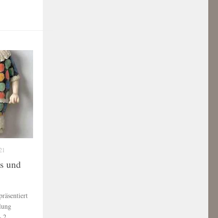
21
es und
räsentiert
lung
– 2