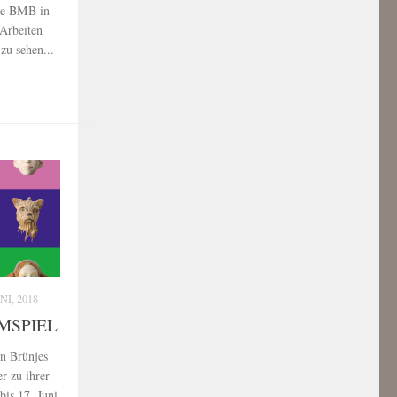
mte BMB in
Arbeiten
u sehen...
NI, 2018
IMSPIEL
n Brünjes
r zu ihrer
is 17. Juni