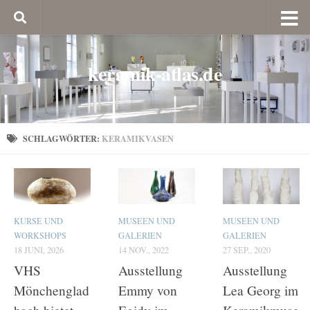
keramik-atlas.de
SCHLAGWÖRTER:
KERAMIKVASEN
KURSE UND
MUSEEN UND
MUSEEN UND
WORKSHOPS
GALERIEN
GALERIEN
18 JUNI, 2026
14 NOV., 2022
27 SEP., 2020
VHS
Ausstellung
Ausstellung
Mönchenglad
Emmy von
Lea Georg im