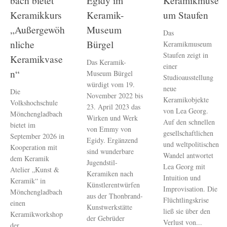
bach bietet
Egidy im
Keramikmuse
Keramikkurs
Keramik-
um Staufen
„Außergewöh
Museum
Das
nliche
Bürgel
Keramikmuseum
Staufen zeigt in
Keramikvase
Das Keramik-
einer
n“
Museum Bürgel
Studioausstellung
würdigt vom 19.
neue
Die
November 2022 bis
Keramikobjekte
Volkshochschule
23. April 2023 das
von Lea Georg.
Mönchengladbach
Wirken und Werk
Auf den schnellen
bietet im
von Emmy von
gesellschaftlichen
September 2026 in
Egidy. Ergänzend
und weltpolitischen
Kooperation mit
sind wunderbare
Wandel antwortet
dem Keramik
Jugendstil-
Lea Georg mit
Atelier „Kunst &
Keramiken nach
Intuition und
Keramik“ in
Künstlerentwürfen
Improvisation. Die
Mönchengladbach
aus der Thonbrand-
Flüchtlingskrise
einen
Kunstwerkstätte
ließ sie über den
Keramikworkshop
der Gebrüder
Verlust von...
der