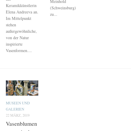
Meinhold
Keramikkünstlerin
(Schweinsburg)
Elena Andreeva an.
zu...
Im Mittelpunkt
stehen
außergewöhnliche,
von der Natur
inspirierte
Vasenformen....
MUSEEN UND
GALERIEN
22 MÄRZ, 2019
Vasenblumen