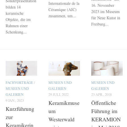
Sonderpräsentation
Internationale de la
16. November
bilden 14
Céramique (AIC)
2023 im Museum
keramische
zusammen, um...
für Neue Kunst in
Objekte, die im
Freiburg...
Rahmen einer
Schenkung...
FACHVORTRÄGE
/
MUSEEN UND
MUSEEN UND
MUSEEN UND
GALERIEN
GALERIEN
GALERIEN
29 JULI, 2022
23 APR., 2018
9 JAN., 2023
Keramikmuse
Öffentliche
Kurzführung
um
Führung im
zur
Westerwald
KERAMION
Keramikerin