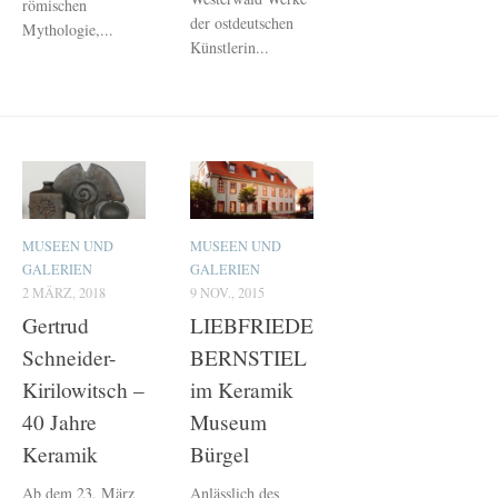
römischen
der ostdeutschen
Mythologie,...
Künstlerin...
MUSEEN UND
MUSEEN UND
GALERIEN
GALERIEN
2 MÄRZ, 2018
9 NOV., 2015
Gertrud
LIEBFRIEDE
Schneider-
BERNSTIEL
Kirilowitsch –
im Keramik
40 Jahre
Museum
Keramik
Bürgel
Ab dem 23. März
Anlässlich des