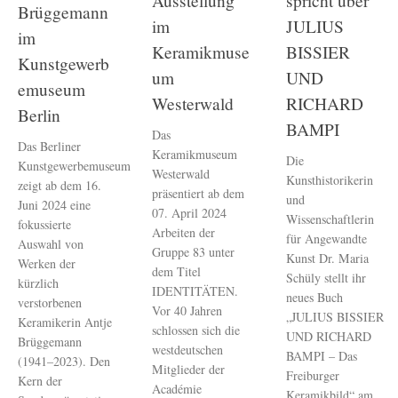
Ausstellung
spricht über
Brüggemann
im
JULIUS
im
Keramikmuse
BISSIER
Kunstgewerb
um
UND
emuseum
Westerwald
RICHARD
Berlin
BAMPI
Das
Das Berliner
Keramikmuseum
Die
Kunstgewerbemuseum
Westerwald
Kunsthistorikerin
zeigt ab dem 16.
präsentiert ab dem
und
Juni 2024 eine
07. April 2024
Wissenschaftlerin
fokussierte
Arbeiten der
für Angewandte
Auswahl von
Gruppe 83 unter
Kunst Dr. Maria
Werken der
dem Titel
Schüly stellt ihr
kürzlich
IDENTITÄTEN.
neues Buch
verstorbenen
Vor 40 Jahren
„JULIUS BISSIER
Keramikerin Antje
schlossen sich die
UND RICHARD
Brüggemann
westdeutschen
BAMPI – Das
(1941–2023). Den
Mitglieder der
Freiburger
Kern der
Académie
Keramikbild“ am