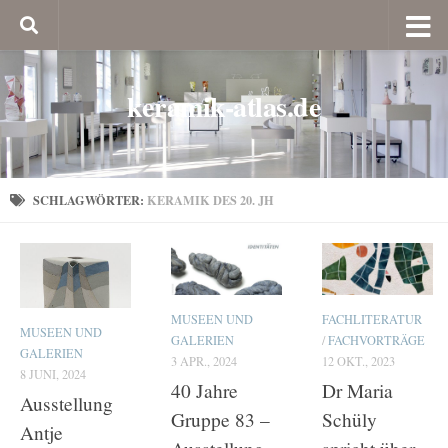
keramik-atlas.de
SCHLAGWÖRTER:
KERAMIK DES 20. JH
MUSEEN UND
FACHLITERATUR
MUSEEN UND
GALERIEN
/
FACHVORTRÄGE
GALERIEN
3 APR., 2024
12 OKT., 2023
8 JUNI, 2024
40 Jahre
Dr Maria
Ausstellung
Gruppe 83 –
Schüly
Antje