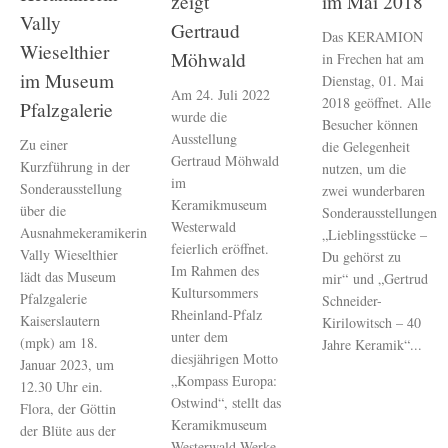
zeigt
im Mai 2018
Vally
Gertraud
Das KERAMION
Wieselthier
Möhwald
in Frechen hat am
im Museum
Dienstag, 01. Mai
Am 24. Juli 2022
2018 geöffnet. Alle
Pfalzgalerie
wurde die
Besucher können
Ausstellung
Zu einer
die Gelegenheit
Gertraud Möhwald
Kurzführung in der
nutzen, um die
im
Sonderausstellung
zwei wunderbaren
Keramikmuseum
über die
Sonderausstellungen
Westerwald
Ausnahmekeramikerin
„Lieblingsstücke –
feierlich eröffnet.
Vally Wieselthier
Du gehörst zu
Im Rahmen des
lädt das Museum
mir“ und „Gertrud
Kultursommers
Pfalzgalerie
Schneider-
Rheinland-Pfalz
Kaiserslautern
Kirilowitsch – 40
unter dem
(mpk) am 18.
Jahre Keramik“...
diesjährigen Motto
Januar 2023, um
„Kompass Europa:
12.30 Uhr ein.
Ostwind“, stellt das
Flora, der Göttin
Keramikmuseum
der Blüte aus der
Westerwald Werke