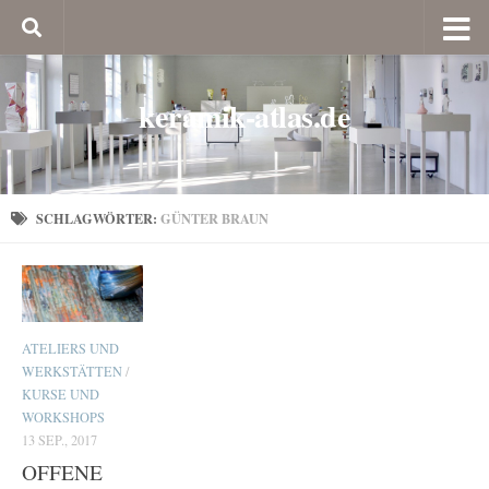
keramik-atlas.de
SCHLAGWÖRTER:
GÜNTER BRAUN
ATELIERS UND
WERKSTÄTTEN
/
KURSE UND
WORKSHOPS
13 SEP., 2017
OFFENE