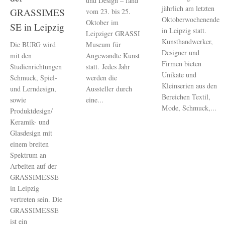
und Design – fand
jährlich am letzten
GRASSIMES
vom 23. bis 25.
Oktoberwochenende
Oktober im
SE in Leipzig
in Leipzig statt.
Leipziger GRASSI
Kunsthandwerker,
Museum für
Die BURG wird
Designer und
Angewandte Kunst
mit den
Firmen bieten
statt. Jedes Jahr
Studienrichtungen
Unikate und
werden die
Schmuck, Spiel-
Kleinserien aus den
Aussteller durch
und Lerndesign,
Bereichen Textil,
eine...
sowie
Mode, Schmuck,...
Produktdesign/
Keramik- und
Glasdesign mit
einem breiten
Spektrum an
Arbeiten auf der
GRASSIMESSE
in Leipzig
vertreten sein. Die
GRASSIMESSE
ist ein