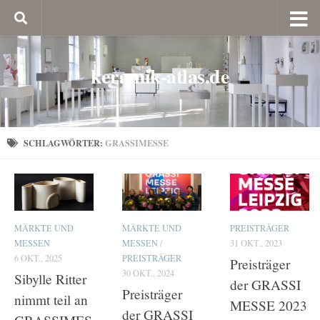
keramik-atlas.de
SCHLAGWÖRTER:
GRASSIMESSE
MÄRKTE UND
MÄRKTE UND
PREISTRÄGER
MESSEN
MESSEN
/
31 OKT., 2023
6 OKT., 2025
PREISTRÄGER
Preisträger
30 OKT., 2024
Sibylle Ritter
der GRASSI
Preisträger
nimmt teil an
MESSE 2023
der GRASSI