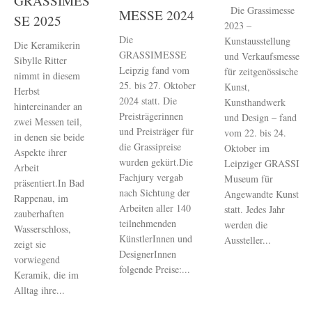
GRASSIMES
Die Grassimesse
MESSE 2024
SE 2025
2023 –
Die
Kunstausstellung
Die Keramikerin
GRASSIMESSE
und Verkaufsmesse
Sibylle Ritter
Leipzig fand vom
für zeitgenössische
nimmt in diesem
25. bis 27. Oktober
Kunst,
Herbst
2024 statt. Die
Kunsthandwerk
hintereinander an
Preisträgerinnen
und Design – fand
zwei Messen teil,
und Preisträger für
vom 22. bis 24.
in denen sie beide
die Grassipreise
Oktober im
Aspekte ihrer
wurden gekürt.Die
Leipziger GRASSI
Arbeit
Fachjury vergab
Museum für
präsentiert.In Bad
nach Sichtung der
Angewandte Kunst
Rappenau, im
Arbeiten aller 140
statt. Jedes Jahr
zauberhaften
teilnehmenden
werden die
Wasserschloss,
KünstlerInnen und
Aussteller...
zeigt sie
DesignerInnen
vorwiegend
folgende Preise:...
Keramik, die im
Alltag ihre...