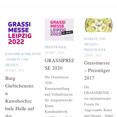
MÄRKTE UND
MESSEN
/
PREISTRÄGER
PREISTRÄGER
29 OKT., 2020
KERAMIKAUSBILDUNG
2 NOV., 2017
GRASSIPREI
/
MÄRKTE UND
Grassimesse
MESSEN
SE 2020
– Preisträger
18 OKT., 2022
Die Grassimesse
2017
Burg
2020 –
Giebichenstei
Die
Kunstausstellung
n
GRASSIMESSE –
und Verkaufsmesse
ein internationales
für zeitgenössische
Kunsthochsc
Forum für
Kunst,
hule Halle auf
Angewandte Kunst
Kunsthandwerk
der
und Design – findet