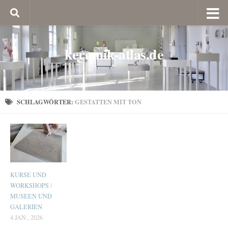
keramik-atlas.de
SCHLAGWÖRTER:
GESTATTEN MIT TON
KURSE UND
WORKSHOPS
/
MUSEEN UND
GALERIEN
4 JAN., 2026