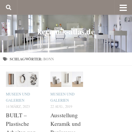
keramik-atlas.de
SCHLAGWÖRTER:
BONN
MUSEEN UND
MUSEEN UND
GALERIEN
GALERIEN
14 MÄRZ, 2023
22 AUG., 2019
BUILT –
Ausstellung
Plastische
Keramik und