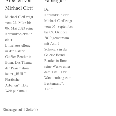
Arbeiten von
Papierguss
Michael Cleff
Der
Keramikkünstler
Michael Cleff zeigt
Michael Cleff zeigt
vom 24. März bis
vom 06. September
06. Mai 2023 seine
bis 09. Oktober
Keramikobjekte in
2019 gemeinsam
einer
mit André
Einzelausstellung
Schweers in der
in der Galerie
Galerie Bernd
Geißler Bentler in
Bentler in Bonn
Bonn. Das Thema
seine Werke unter
der Präsentation
dem Titel „Der
lautet „BUILT –
Wand entlang zum
Plastische
Beckenrand“.
Arbeiten“. „Die
André...
Welt punktuell...
Eintraege auf
1
Seite(n)