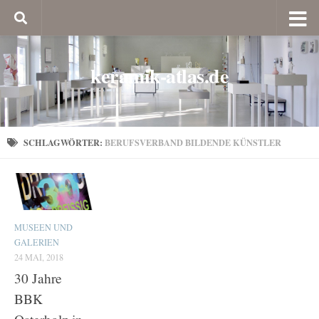
keramik-atlas.de
SCHLAGWÖRTER:
BERUFSVERBAND BILDENDE KÜNSTLER
MUSEEN UND
GALERIEN
24 MAI, 2018
30 Jahre
BBK