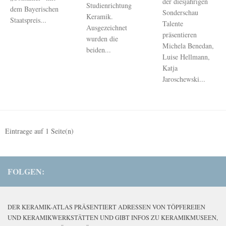
der diesjährigen
Studienrichtung
dem Bayerischen
Sonderschau
Keramik.
Staatspreis...
Talente
Ausgezeichnet
präsentieren
wurden die
Michela Benedan,
beiden...
Luise Hellmann,
Katja
Jaroschewski...
Eintraege auf
1
Seite(n)
FOLGEN:
DER KERAMIK-ATLAS PRÄSENTIERT ADRESSEN VON TÖPFEREIEN
UND KERAMIKWERKSTÄTTEN UND GIBT INFOS ZU KERAMIKMUSEEN,