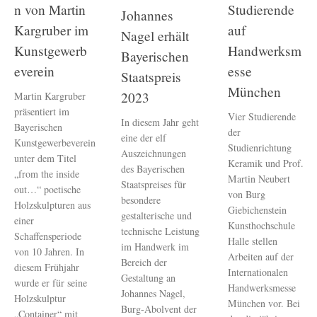
n von Martin
Studierende
Johannes
Kargruber im
auf
Nagel erhält
Kunstgewerb
Handwerksm
Bayerischen
everein
esse
Staatspreis
München
2023
Martin Kargruber
präsentiert im
Vier Studierende
In diesem Jahr geht
Bayerischen
der
eine der elf
Kunstgewerbeverein
Studienrichtung
Auszeichnungen
unter dem Titel
Keramik und Prof.
des Bayerischen
„from the inside
Martin Neubert
Staatspreises für
out…“ poetische
von Burg
besondere
Holzskulpturen aus
Giebichenstein
gestalterische und
einer
Kunsthochschule
technische Leistung
Schaffensperiode
Halle stellen
im Handwerk im
von 10 Jahren. In
Arbeiten auf der
Bereich der
diesem Frühjahr
Internationalen
Gestaltung an
wurde er für seine
Handwerksmesse
Johannes Nagel,
Holzskulptur
München vor. Bei
Burg-Abolvent der
„Container“ mit