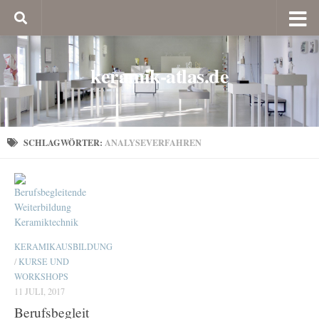
keramik-atlas.de
SCHLAGWÖRTER:
ANALYSEVERFAHREN
KERAMIKAUSBILDUNG
/
KURSE UND
WORKSHOPS
11 JULI, 2017
Berufsbegleit