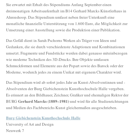
Sie erwartet mit Erhalt des Stipendiums Anfang September einen
dreimonatigen Arbeitsaufenthalt im B14 Gerhard Marcks Künstlerhaus in
Ahrenshoop. Das Stipendium umfasst neben freier Unterkunft eine
monatliche finanzielle Unterstützung von 1.600 Euro, die Möglichkeit zur
Umsetzung einer Ausstellung sowie die Produktion einer Publikation.
Das Gefäß dient in Sarah Pschorns Werken als Träger von Ideen und
Gedanken, die sie durch verschiedenste Adaptionen und Kombinationen
umsetzt. Fragmente und Fundstücke werden dabei genauso miteinbezogen
wie moderne Techniken des 3D-Drucks. Ihre Objekte umfassen
Schmuckformen und Elemente aus der Popart sowie des Barock oder der
Moderne, wodurch jedes zu einem Unikat mit eigenem Charakter wird.
Das Stipendium wird ab sofort jedes Jahr an Kunst-Absolventinnen und -
Absolventen der Burg Giebichenstein Kunsthochschule Halle vergeben.
Es erinnert an den Bildhauer, Zeichner, Grafiker und ehemaligen Rektor der
Gerhard Marcks (1889–1981)
BURG
und wird für alle Studienrichtungen
und Medien des Fachbereichs Kunst gleichermaßen ausgeschrieben.
Burg Giebichenstein Kunsthochschule Halle
University of Art and Design
Neuwerk 7