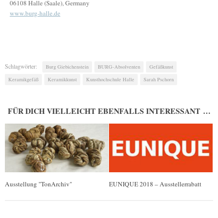
06108 Halle (Saale), Germany
www.burg-halle.de
Schlagwörter:
Burg Giebichenstein
BURG-Absolventen
Gefäßkunst
Keramikgefäß
Keramikkunst
Kunsthochschule Halle
Sarah Pschorn
FÜR DICH VIELLEICHT EBENFALLS INTERESSANT …
Ausstellung "TonArchiv"
EUNIQUE 2018 – Ausstellerrabatt