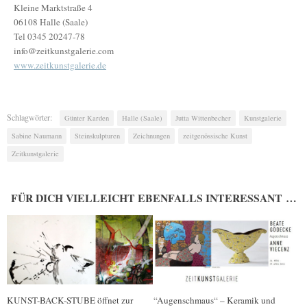
Kleine Marktstraße 4
06108 Halle (Saale)
Tel 0345 20247-78
info@zeitkunstgalerie.com
www.zeitkunstgalerie.de
Schlagwörter:
Günter Karden
Halle (Saale)
Jutta Wittenbecher
Kunstgalerie
Sabine Naumann
Steinskulpturen
Zeichnungen
zeitgenössische Kunst
Zeitkunstgalerie
FÜR DICH VIELLEICHT EBENFALLS INTERESSANT …
KUNST-BACK-STUBE öffnet zur
“Augenschmaus“ – Keramik und