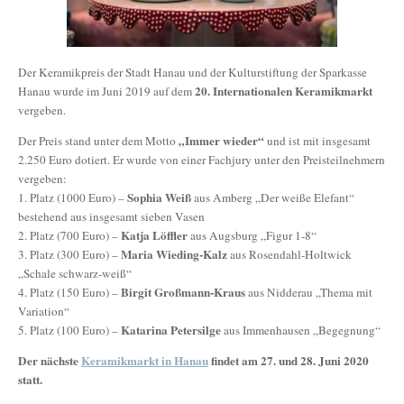
Der Keramikpreis der Stadt Hanau und der Kulturstiftung der Sparkasse
20. Internationalen Keramikmarkt
Hanau wurde im Juni 2019 auf dem
vergeben.
„Immer wieder“
Der Preis stand unter dem Motto
und ist mit insgesamt
2.250 Euro dotiert. Er wurde von einer Fachjury unter den Preisteilnehmern
vergeben:
Sophia Weiß
1. Platz (1000 Euro) –
aus Amberg „Der weiße Elefant“
bestehend aus insgesamt sieben Vasen
Katja Löffler
2. Platz (700 Euro) –
aus Augsburg „Figur 1-8“
Maria Wieding-Kalz
3. Platz (300 Euro) –
aus Rosendahl-Holtwick
„Schale schwarz-weiß“
Birgit Großmann-Kraus
4. Platz (150 Euro) –
aus Nidderau „Thema mit
Variation“
Katarina Petersilge
5. Platz (100 Euro) –
aus Immenhausen „Begegnung“
Der nächste
Keramikmarkt in Hanau
findet am 27. und 28. Juni 2020
statt.