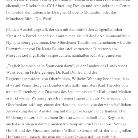
ehemaliger Direktor des CCI Abteilung Design und Architektur am Centre
Pompidou, der italienische Designer Marcello Morandini oder das
Münchner Büro „Die Werft“.
Für den Ausstellungsteil, der sich mit den Entwürfen zeitgenössischer
Künstler in Porzellan befasst, konnte man aktuell die Porzellanmanufaktur
Nymphenburg gewinnen. Das Münchener Traditionsunternehmen wird die
Entwürfe der von Dr. Katia Baudin (stellvertretende Direktorin am
Museum Ludwig, Köln) ausgesuchten, namhaften Künstler umsetzen.
„Täglich kommen neue Sponsoren dazu“, so der Landrat des Landkreises
Wunsiedel im Fichtelgebirge, Dr. Karl Döhler. Und der
Regierungspräsident von Oberfranken, Wilhelm Wenning berichtete, dass
etwa auf Vermittlung des Bundeswirtschafts- ministers Karl-Theodor von
und zu Guttenberg ein Zuschuss des Staatsministers für Kultur und Medien
erwirkt wurde. Wenning sprach in seiner Eigenschaft als Vorsitzender der
Oberfranken- stiftung, einem der Hauptsponsoren, von der wirtschaftlichen
Auswirkung dieser Ausstellung auf die ganze Region Oberfranken. Die
Förderung dieser, sich in einem Strukturwandel befindlichen Region ist
auch das Anliegen der regionalen Medienpartnerin Frankenpost Verlags
GmbH und des Museumsdirektors Wilhelm Siemen selbst, der von „großen
Hoffnungen“ sprach, die man mit dieser Großausstellung verbinde.