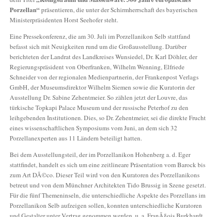
Porzellan“
präsentieren, die unter der Schirmherrschaft des bayerischen
Ministerpräsidenten Horst Seehofer steht.
Eine Pressekonferenz, die am 30. Juli im Porzellanikon Selb stattfand
befasst sich mit Neuigkeiten rund um die Großausstellung. Darüber
berichteten der Landrat des Landkreises Wunsiedel, Dr. Karl Döhler, der
Regierungspräsident von Oberfranken, Wilhelm Wenning, Elfriede
Schneider von der regionalen Medienpartnerin, der Frankenpost Verlags
GmbH, der Museumsdirektor Wilhelm Siemen sowie die Kuratorin der
Ausstellung Dr. Sabine Zehentmeier. So zählen jetzt der Louvre, das
türkische Topkapi Palace Museum und der russische Peterhof zu den
leihgebenden Institutionen. Dies, so Dr. Zehentmeier, sei die direkte Frucht
eines wissenschaftlichen Symposiums vom Juni, an dem sich 32
Porzellanexperten aus 11 Ländern beteiligt hatten.
Bei dem Ausstellungsteil, der im Porzellanikon Hohenberg a. d. Eger
stattfindet, handelt es sich um eine zeitlineare Präsentation vom Barock bis
zum Art DÃ©co. Dieser Teil wird von den Kuratoren des Porzellanikons
betreut und von dem Münchner Architekten Tido Brussig in Szene gesetzt.
Für die fünf Themeninseln, die unterschiedliche Aspekte des Porzellans im
Porzellanikon Selb aufzeigen sollen, konnten unterschiedliche Kuratoren
und Gestalter unter Vertrag genommen werden, u. a. FranÃ§ois Burkhardt,