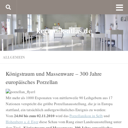
keramik-atlas.de
ALLGEMEIN
Königstraum und Massenware – 300 Jahre
europäisches Porzellan
Mit mehr als 1000 Exponaten von mittlerweile 90 Leihgebern aus 17
Nationen verspricht die größte Porzellanausstellung, die je in Europa
stattfand, ein tatsächlich außergewöhnliches Ereignis zu werden:
24.04 bis zum 02.11.2010
Vom
wird das
Porzellanikon in Selb
und
Hohenberg a. d. Eger
diese Schau vom Rang einer Landesausstellung unter
„Königstraum und Massenware. 300 Jahre europäisches
dem Titel