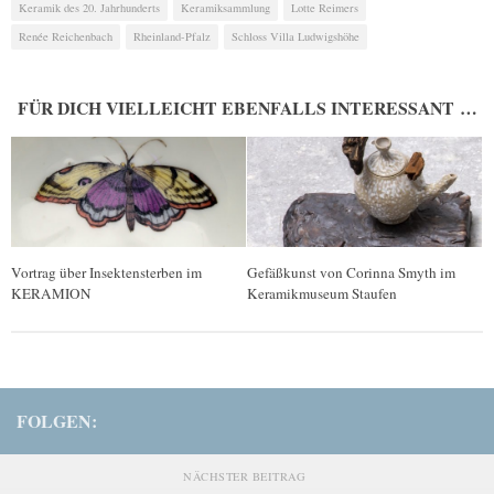
Keramik des 20. Jahrhunderts
Keramiksammlung
Lotte Reimers
Renée Reichenbach
Rheinland-Pfalz
Schloss Villa Ludwigshöhe
FÜR DICH VIELLEICHT EBENFALLS INTERESSANT …
Vortrag über Insektensterben im
Gefäßkunst von Corinna Smyth im
KERAMION
Keramikmuseum Staufen
FOLGEN:
NÄCHSTER BEITRAG