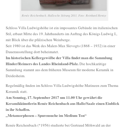
Renée Reichenbach, Hallesche Störung 2011, Foto: Reinhard Hentze
Schloss Villa Ludwigshöhe ist ein imposantes Gebäude im italienischen
Stil, erbaut Mitte des 19. Jahrhunderts im Auftrag des Königs Ludwig I.,
mit Blick über die pfälzischen Weinberge.
Seit 1980 ist das Werk des Malers Max Slevogts (1868 – 1932) in einer
Dauerausstellung dort beheimatet.
Im historischen Kellergewölbe der Villa findet man die Sammlung
Hinder/Reimers des Landes Rheinland-Pfalz.
Die hochkarätige
Sammlung stammt aus dem früheren Museum für moderne Keramik in
Deidesheim.
Regelmäßig finden im Schloss Villa Ludwigshöhe Matineen zum Thema
Keramik statt.
Am Sonntag, 17. September 2017 um 11.00 Uhr gewährt die
Keramikkünstlerin Renée Reichenbach aus Halle/Saale einen Einblick
in ihr Schaffen.
„Metamorphosen – Spurensuche im Medium Ton“
Renée Reichenbach (*1956) studierte bei Gertraud Möhwald an der