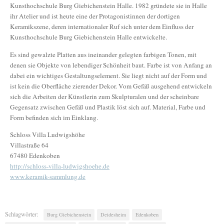
Kunsthochschule Burg Giebichenstein Halle. 1982 gründete sie in Halle
ihr Atelier und ist heute eine der Protagonistinnen der dortigen
Keramikszene, deren internationaler Ruf sich unter dem Einfluss der
Kunsthochschule Burg Giebichenstein Halle entwickelte.
Es sind gewalzte Platten aus ineinander gelegten farbigen Tonen, mit
denen sie Objekte von lebendiger Schönheit baut. Farbe ist von Anfang an
dabei ein wichtiges Gestaltungselement. Sie liegt nicht auf der Form und
ist kein die Oberfläche zierender Dekor. Vom Gefäß ausgehend entwickeln
sich die Arbeiten der Künstlerin zum Skulpturalen und der scheinbare
Gegensatz zwischen Gefäß und Plastik löst sich auf. Material, Farbe und
Form befinden sich im Einklang.
Schloss Villa Ludwigshöhe
Villastraße 64
67480 Edenkoben
http://schloss-villa-ludwigshoehe.de
www.keramik-sammlung.de
Schlagwörter:
Burg Giebichenstein
Deidesheim
Edenkoben