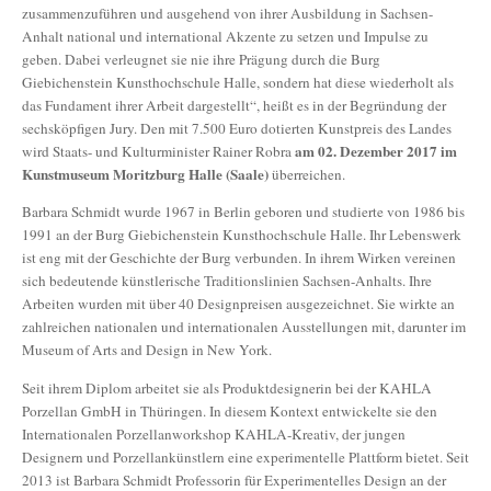
zusammenzuführen und ausgehend von ihrer Ausbildung in Sachsen-
Anhalt national und international Akzente zu setzen und Impulse zu
geben. Dabei verleugnet sie nie ihre Prägung durch die Burg
Giebichenstein Kunsthochschule Halle, sondern hat diese wiederholt als
das Fundament ihrer Arbeit dargestellt“, heißt es in der Begründung der
sechsköpfigen Jury. Den mit 7.500 Euro dotierten Kunstpreis des Landes
am 02. Dezember 2017 im
wird Staats- und Kulturminister Rainer Robra
Kunstmuseum Moritzburg Halle (Saale)
überreichen.
Barbara Schmidt wurde 1967 in Berlin geboren und studierte von 1986 bis
1991 an der Burg Giebichenstein Kunsthochschule Halle. Ihr Lebenswerk
ist eng mit der Geschichte der Burg verbunden. In ihrem Wirken vereinen
sich bedeutende künstlerische Traditionslinien Sachsen-Anhalts. Ihre
Arbeiten wurden mit über 40 Designpreisen ausgezeichnet. Sie wirkte an
zahlreichen nationalen und internationalen Ausstellungen mit, darunter im
Museum of Arts and Design in New York.
Seit ihrem Diplom arbeitet sie als Produktdesignerin bei der KAHLA
Porzellan GmbH in Thüringen. In diesem Kontext entwickelte sie den
Internationalen Porzellanworkshop KAHLA-Kreativ, der jungen
Designern und Porzellankünstlern eine experimentelle Plattform bietet. Seit
2013 ist Barbara Schmidt Professorin für Experimentelles Design an der