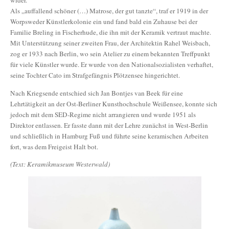
wider.
Als „auffallend schöner (…) Matrose, der gut tanzte“, traf er 1919 in der
Worpsweder Künstlerkolonie ein und fand bald ein Zuhause bei der
Familie Breling in Fischerhude, die ihn mit der Keramik vertraut machte.
Mit Unterstützung seiner zweiten Frau, der Architektin Rahel Weisbach,
zog er 1933 nach Berlin, wo sein Atelier zu einem bekannten Treffpunkt
für viele Künstler wurde. Er wurde von den Nationalsozialisten verhaftet,
seine Tochter Cato im Strafgefängnis Plötzensee hingerichtet.
Nach Kriegsende entschied sich Jan Bontjes van Beek für eine
Lehrtätigkeit an der Ost-Berliner Kunsthochschule Weißensee, konnte sich
jedoch mit dem SED-Regime nicht arrangieren und wurde 1951 als
Direktor entlassen. Er fasste dann mit der Lehre zunächst in West-Berlin
und schließlich in Hamburg Fuß und führte seine keramischen Arbeiten
fort, was dem Freigeist Halt bot.
(Text: Keramikmuseum Westerwald)