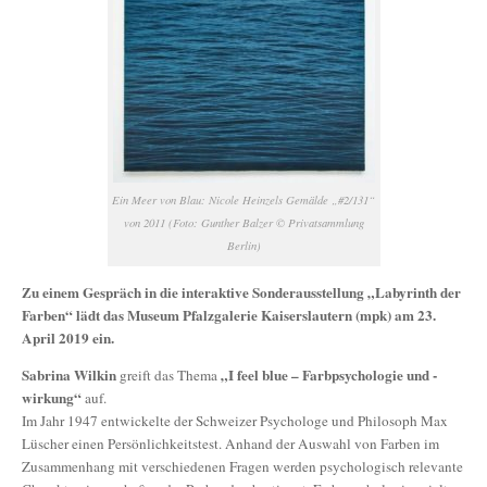
Ein Meer von Blau: Nicole Heinzels Gemälde „#2/131“
von 2011 (Foto: Gunther Balzer © Privatsammlung
Berlin)
Zu einem Gespräch in die interaktive Sonderausstellung „Labyrinth der
Farben“ lädt das Museum Pfalzgalerie Kaiserslautern (mpk) am 23.
April 2019 ein.
Sabrina Wilkin
„I feel blue – Farbpsychologie und -
greift das Thema
wirkung“
auf.
Im Jahr 1947 entwickelte der Schweizer Psychologe und Philosoph Max
Lüscher einen Persönlichkeitstest. Anhand der Auswahl von Farben im
Zusammenhang mit verschiedenen Fragen werden psychologisch relevante