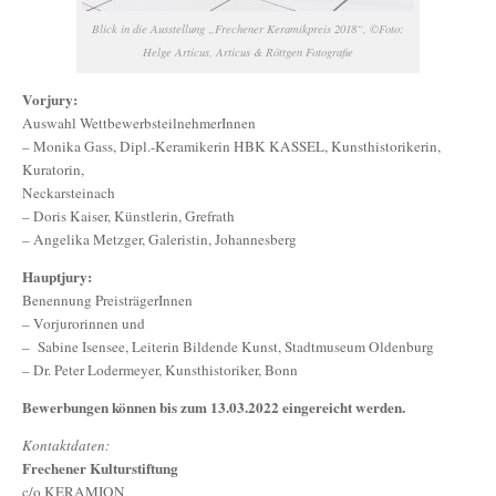
Blick in die Ausstellung „Frechener Keramikpreis 2018“, ©Foto:
Helge Articus, Articus & Röttgen Fotografie
Vorjury:
Auswahl WettbewerbsteilnehmerInnen
– Monika Gass, Dipl.-Keramikerin HBK KASSEL, Kunsthistorikerin,
Kuratorin,
Neckarsteinach
– Doris Kaiser, Künstlerin, Grefrath
– Angelika Metzger, Galeristin, Johannesberg
Hauptjury:
Benennung PreisträgerInnen
– Vorjurorinnen und
– Sabine Isensee, Leiterin Bildende Kunst, Stadtmuseum Oldenburg
– Dr. Peter Lodermeyer, Kunsthistoriker, Bonn
Bewerbungen können bis zum 13.03.2022 eingereicht werden.
Kontaktdaten:
Frechener Kulturstiftung
c/o KERAMION