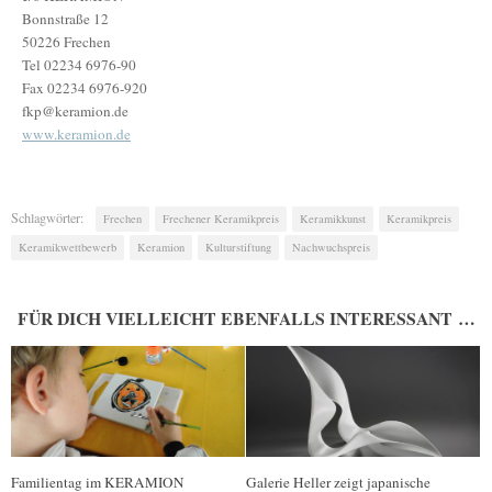
Bonnstraße 12
50226 Frechen
Tel 02234 6976-90
Fax 02234 6976-920
fkp@keramion.de
www.keramion.de
Schlagwörter:
Frechen
Frechener Keramikpreis
Keramikkunst
Keramikpreis
Keramikwettbewerb
Keramion
Kulturstiftung
Nachwuchspreis
FÜR DICH VIELLEICHT EBENFALLS INTERESSANT …
Familientag im KERAMION
Galerie Heller zeigt japanische