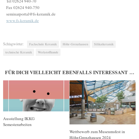
Tel 02624 940-70
Fax 02624 940-750
seminarportal@fs-keramik.de‎
www.fs-keramik.de
Schlagwörter:
Fachschule Keramik
Höhr-Grenzhausen
Silikatkeramik
technische Keramik
Werkstoffkunde
FÜR DICH VIELLEICHT EBENFALLS INTERESSANT …
Ausstellung IKKG
Semesterarbeiten
Wettbewerb zum Museumsfest in
Höhr-Grenzhausen 2024