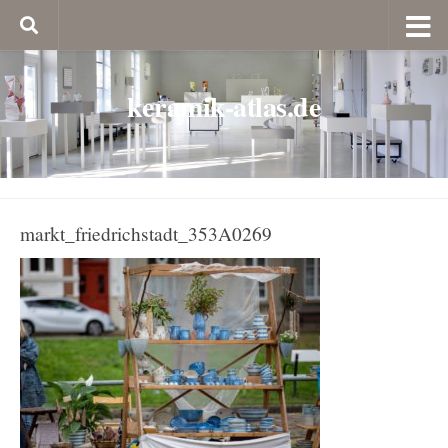
keramik-atlas.de
markt_friedrichstadt_353A0269