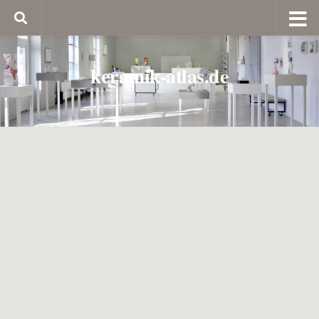
keramik-atlas.de
7. Keramikpanorama Murten/Schweiz
Das KERAMIKPANORAMA Murten findet am 06. und 07. September
2025 statt.
Die Freilichtausstellung zeigt Keramik in ihrer ganzen Vielfalt – vom
traditionellen Kunsthandwerk bis zu zeitgenössischem Design.
Das Keramikpanorama ist eine Freiluftausstellung, welche die Keramik in
ihrer ganzen Vielfalt zeigt, vom Kunsthandwerk bis zum zeitgenössischen
Design. Die Veranstaltung findet alle zwei Jahre statt und erweist dem
traditionellen, aber auch von JungdesignerInnen neu interpretierten