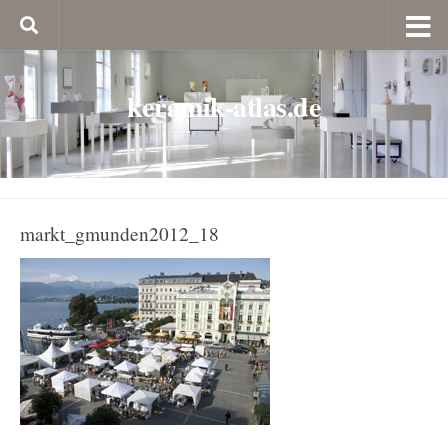
keramik-atlas.de
markt_gmunden2012_18