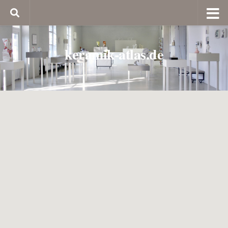
keramik-atlas.de
32. Töpfermarkt Schloss Leitzkau
Der Töpfermarkt Schloss Leitzkau findet immer am 2. Wochenende im
September statt.
An beiden Tagen wird ein umfangreiches Begleitprogramm geboten.
SA 12. und SO 13. September 2026
In jedem Jahr gibt es eine Töpferaustellung im Kemenatensaal. Das
Publikum und die TöpferInnen prämierten ihr Lieblingsstück.
Bewerbungen sind bis zum 31. Januar möglich.