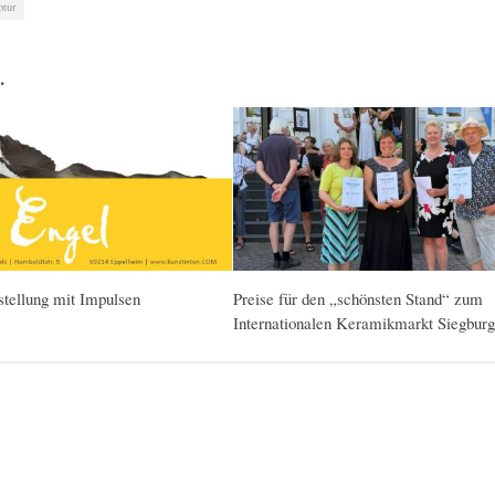
ptur
…
stellung mit Impulsen
Preise für den „schönsten Stand“ zum
Internationalen Keramikmarkt Siegburg