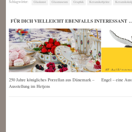
Schlagwörter:
Glaskunst
Glasmuseum
Graphik
Keramikobjekte
Keramikskul
FÜR DICH VIELLEICHT EBENFALLS INTERESSANT 
250 Jahre königliches Porzellan aus Dänemark –
Engel – eine Aus
Ausstellung im Hetjens