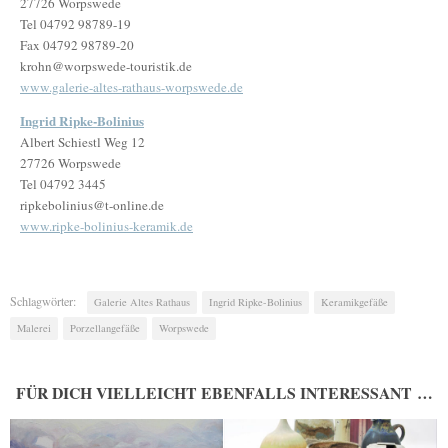
27726 Worpswede
Tel 04792 98789-19
Fax 04792 98789-20
krohn@worpswede-touristik.de
www.galerie-altes-rathaus-worpswede.de
Ingrid Ripke-Bolinius
Albert Schiestl Weg 12
27726 Worpswede
Tel 04792 3445
ripkebolinius@t-online.de
www.ripke-bolinius-keramik.de
Schlagwörter:
Galerie Altes Rathaus
Ingrid Ripke-Bolinius
Keramikgefäße
Malerei
Porzellangefäße
Worpswede
FÜR DICH VIELLEICHT EBENFALLS INTERESSANT …