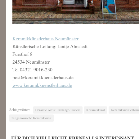
Keramikkünstlerhaus Neumünster
Künstlerische Leitung: Jantje Almstedt
Fürsthof 8
24534 Neumünster
Tel 04321 9016-230
post@keramikkuenstlerhaus.de
www.keramikkuenstlerhaus.de
Schlagwörter:
Ceramic Artist Exchange-Tandem
Keramikkunst
Keramikkünstlerhau
zeitgenössische Keramikkunst
FÜR DICH VIELLEICHT EBENFALLS INTERESSANT 