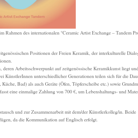
 im Rahmen des internationalen °Ceramic Artist Exchange – Tandem 
tgenössischen Positionen der Freien Keramik, der interkulturelle Dialo
ionen.
, deren Arbeitsschwerpunkt auf zeitgenössische Keramikkunst liegt und
i KünstlerInnen unterschiedlicher Generationen teilen sich für die Dau
üche, Bad) als auch Geräte (Öfen, Töpferscheibe etc.) sowie Grundma
mfasst eine einmalige Zahlung von 700 €, um Lebenshaltungs- und Mater
ustausch und zur Zusammenarbeit mit dem/der Künstlerkolleg/in. Beide
fügen, da die Kommunikation auf Englisch erfolgt.