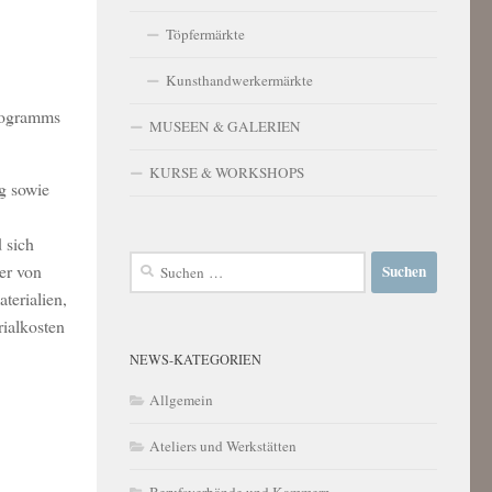
Töpfermärkte
Kunsthandwerkermärkte
Programms
MUSEEN & GALERIEN
KURSE & WORKSHOPS
g sowie
 sich
Suchen
er von
nach:
terialien,
ialkosten
NEWS-KATEGORIEN
Allgemein
Ateliers und Werkstätten
Berufsverbände und Kammern