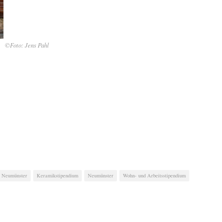
©Foto: Jens Pahl
s Neumünster
Keramikstipendium
Neumünster
Wohn- und Arbeitsstipendium
…