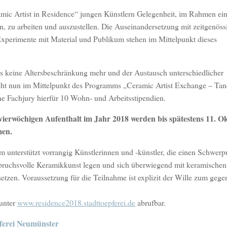
amic Artist in Residence“ jungen Künstlern Gelegenheit, im Rahmen ei
en, zu arbeiten und auszustellen. Die Auseinandersetzung mit zeitgenöss
 Experimente mit Material und Publikum stehen im Mittelpunkt dieses
als keine Altersbeschränkung mehr und der Austausch unterschiedlicher
teht nun im Mittelpunkt des Programms „Ceramic Artist Exchange – Ta
ne Fachjury hierfür 10 Wohn- und Arbeitsstipendien.
ierwöchigen Aufenthalt im Jahr 2018 werden bis spätestens 11. O
men.
 unterstützt vorrangig Künstlerinnen und -künstler, die einen Schwerp
pruchsvolle Keramikkunst legen und sich überwiegend mit keramischen
etzen. Voraussetzung für die Teilnahme ist explizit der Wille zum gege
 unter
www.residence2018.stadttoepferei.de
abrufbar.
ferei Neumünster