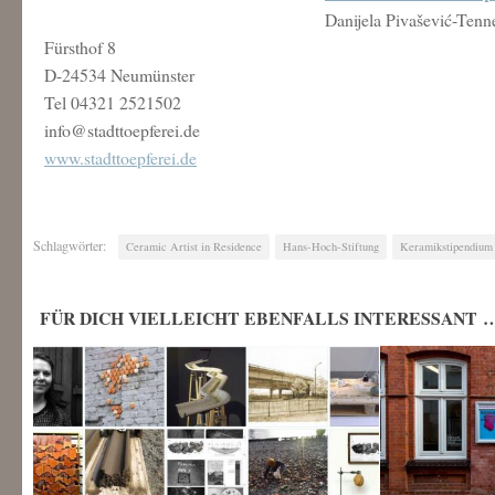
Danijela Pivašević-Tenn
Fürsthof 8
D-24534 Neumünster
Tel 04321 2521502
info@stadttoepferei.de
www.stadttoepferei.de
Schlagwörter:
Ceramic Artist in Residence
Hans-Hoch-Stiftung
Keramikstipendium
FÜR DICH VIELLEICHT EBENFALLS INTERESSANT 