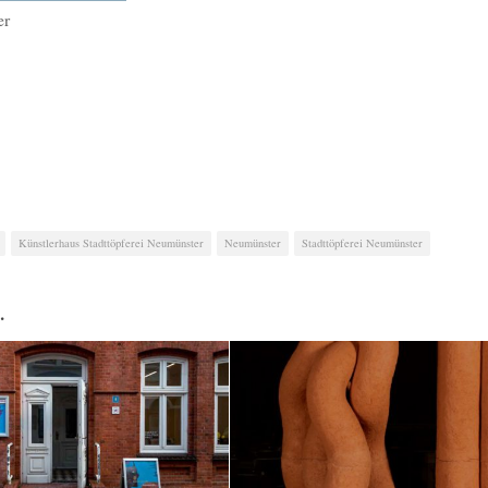
er
Künstlerhaus Stadttöpferei Neumünster
Neumünster
Stadttöpferei Neumünster
…