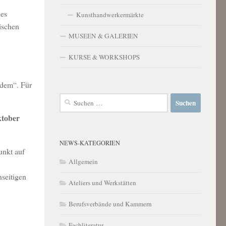
nes
Kunsthandwerkermärkte
ischen
MUSEEN & GALERIEN
KURSE & WORKSHOPS
ndem“. Für
Suchen
nach:
ktober
NEWS-KATEGORIEN
unkt auf
Allgemein
nseitigen
Ateliers und Werkstätten
Berufsverbände und Kammern
Fachliteratur