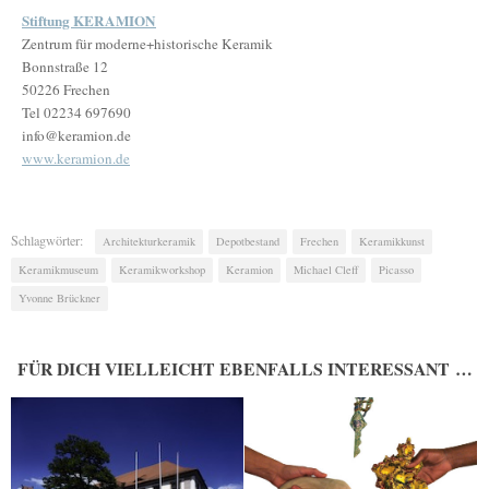
Stiftung KERAMION
Zentrum für moderne+historische Keramik
Bonnstraße 12
50226 Frechen
Tel 02234 697690
info@keramion.de
www.keramion.de
Schlagwörter:
Architekturkeramik
Depotbestand
Frechen
Keramikkunst
Keramikmuseum
Keramikworkshop
Keramion
Michael Cleff
Picasso
Yvonne Brückner
FÜR DICH VIELLEICHT EBENFALLS INTERESSANT …