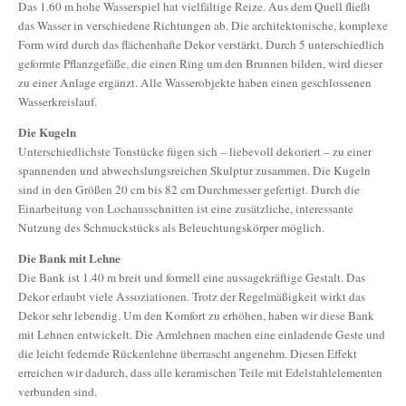
Das 1.60 m hohe Wasserspiel hat vielfältige Reize. Aus dem Quell fließt
das Wasser in verschiedene Richtungen ab. Die architektonische, komplexe
Form wird durch das flächenhafte Dekor verstärkt. Durch 5 unterschiedlich
geformte Pflanzgefäße, die einen Ring um den Brunnen bilden, wird dieser
zu einer Anlage ergänzt. Alle Wasserobjekte haben einen geschlossenen
Wasserkreislauf.
Die Kugeln
Unterschiedlichste Tonstücke fügen sich – liebevoll dekoriert – zu einer
spannenden und abwechslungsreichen Skulptur zusammen. Die Kugeln
sind in den Größen 20 cm bis 82 cm Durchmesser gefertigt. Durch die
Einarbeitung von Lochausschnitten ist eine zusätzliche, interessante
Nutzung des Schmuckstücks als Beleuchtungskörper möglich.
Die Bank mit Lehne
Die Bank ist 1.40 m breit und formell eine aussagekräftige Gestalt. Das
Dekor erlaubt viele Assoziationen. Trotz der Regelmäßigkeit wirkt das
Dekor sehr lebendig. Um den Komfort zu erhöhen, haben wir diese Bank
mit Lehnen entwickelt. Die Armlehnen machen eine einladende Geste und
die leicht federnde Rückenlehne überrascht angenehm. Diesen Effekt
erreichen wir dadurch, dass alle keramischen Teile mit Edelstahlelementen
verbunden sind.