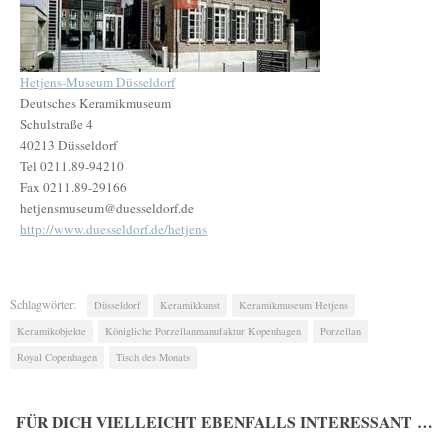
Hetjens-Museum Düsseldorf
Deutsches Keramikmuseum
Schulstraße 4
40213 Düsseldorf
Tel 0211.89-94210
Fax 0211.89-29166
hetjensmuseum@duesseldorf.de
http://www.duesseldorf.de/hetjens
Schlagwörter:
Düsseldorf
Keramikkunst
Keramikmuseum Hetjens
Keramikobjekte
Königliche Porzellanmanufaktur Kopenhagen
Porzellan
Royal Copenhagen
Tisch des Monats
FÜR DICH VIELLEICHT EBENFALLS INTERESSANT …