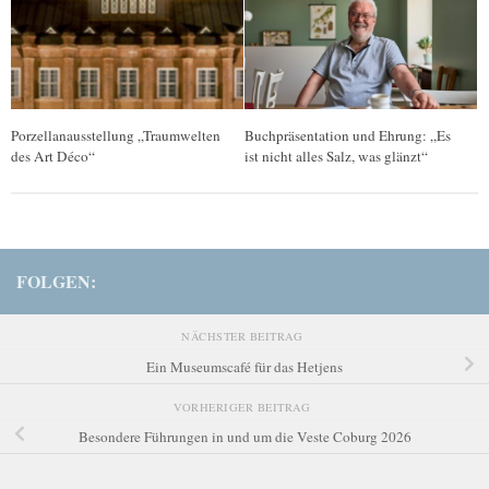
Porzellanausstellung „Traumwelten
Buchpräsentation und Ehrung: „Es
des Art Déco“
ist nicht alles Salz, was glänzt“
FOLGEN:
NÄCHSTER BEITRAG
Ein Museumscafé für das Hetjens
VORHERIGER BEITRAG
Besondere Führungen in und um die Veste Coburg 2026