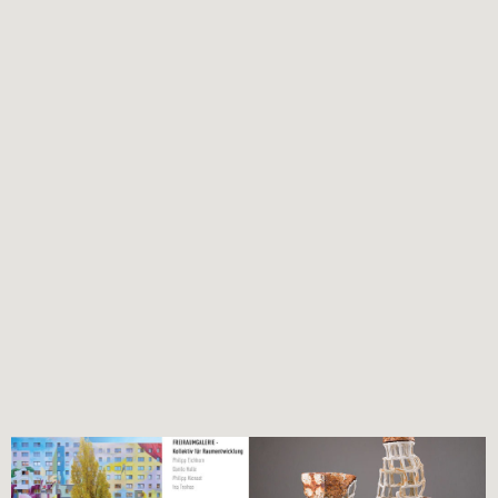
Telefon: (0049) 02624 19433
Fax: (0049) 02624 952356
zur Website
FÜR DICH VIELLEICHT EBENFALLS INTERESSANT …