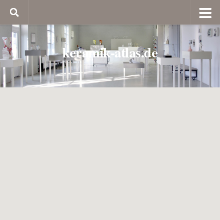
keramik-atlas.de
Europäischer Keramikmarkt Höhr-Grenzhausen
06. und 07. Juni 2026
Bereits zum 46. Mal findet am
der europäische
Keramikmarkt der Stadt Höhr-Grenzhausen statt.
Auf einer ca. 500 Meter langen Marktzone wird alles gezeigt, was die
Vielfalt der Keramik ausmacht. Dabei wird den Besuchern von rund 150
Ausstellern aus ganz Europa Gebrauch- und Zierkeramik, echt
salzglasiertes Steinzeug, Keramikschmuck und viele andere Erzeugnisse
aus Keramik dargeboten.
Es nehmen wieder zahlreiche europäische Aussteller z. B. aus