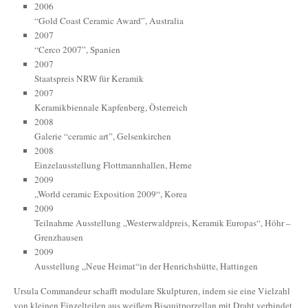
2006
“Gold Coast Ceramic Award”, Australia
2007
“Cerco 2007”, Spanien
2007
Staatspreis NRW für Keramik
2007
Keramikbiennale Kapfenberg, Österreich
2008
Galerie “ceramic art”, Gelsenkirchen
2008
Einzelausstellung Flottmannhallen, Herne
2009
„World ceramic Exposition 2009“, Korea
2009
Teilnahme Ausstellung „Westerwaldpreis, Keramik Europas“, Höhr –
Grenzhausen
2009
Ausstellung „Neue Heimat“in der Henrichshütte, Hattingen
Ursula Commandeur schafft modulare Skulpturen, indem sie eine Vielzahl
von kleinen Einzelteilen aus weißem Bisquitporzellan mit Draht verbindet