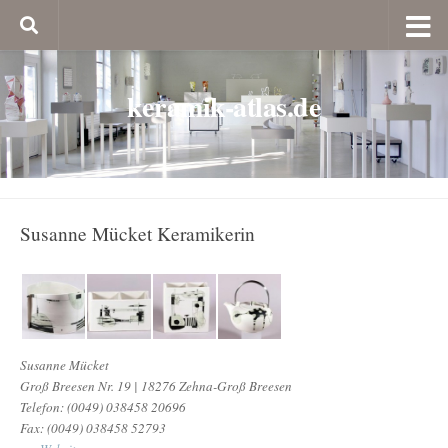
keramik-atlas.de
Susanne Mücket Keramikerin
Susanne Mücket
Groß Breesen Nr. 19 | 18276 Zehna-Groß Breesen
Telefon: (0049) 038458 20696
Fax: (0049) 038458 52793